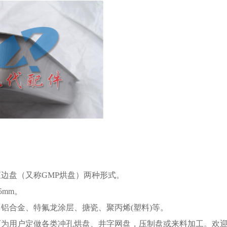
边盘（又称GMP烘盘）两种形式。
45mm。
铝合金、特氟龙涂层、搪瓷、聚丙烯(塑料)等。
为用户定做各类冲孔烘盘、井字网盘，压制盘或来料加工。欢迎