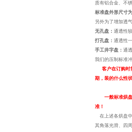
质有铝合金、不
标准盘外形尺寸
另外为了增加透气
无孔盘：
通透性
打孔盘：
通透性
手工井字盘：
通
我们的压制标准冲
客户在订购时
期，装的什么性
一般标准烘
准！
在上述各烘盘中，
其角落光滑、四