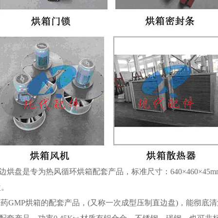
卷边烘盘是专为热风循环烘箱配套产品，标准尺寸：640×460×
盘。
医药GMP烘箱的配套产品，(又称一次成型压制直边盘)，能彻底清洗。