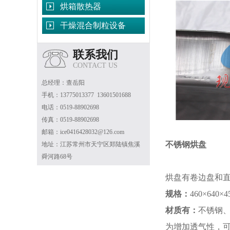
烘箱散热器
干燥混合制粒设备
联系我们
CONTACT US
总经理：查岳阳
手机：13775013377 13601501688
电话：0519-88902698
传真：0519-88902698
邮箱：ice0416428032@126.com
不锈钢烘盘
地址：江苏常州市天宁区郑陆镇焦溪
舜河路68号
烘盘有卷边盘和直
规格：
460×640×
材质有：
不锈钢、
为增加透气性，可