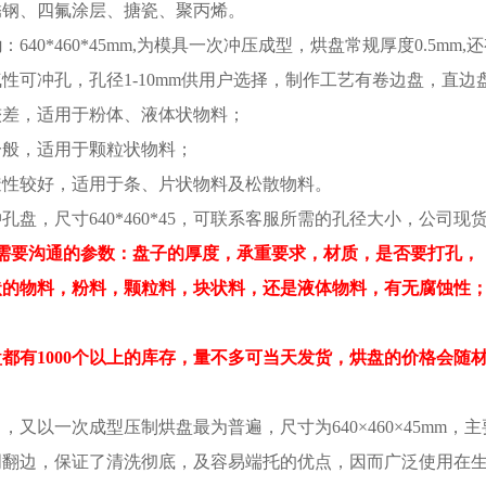
锈钢、四氟涂层、搪瓷、聚丙烯。
为
：640*460*45mm,为模具一次冲压成型，烘盘常规厚度0.5mm,还有加
性可冲孔，孔径1-10mm供用户选择，制作工艺有卷边盘，直边
较差，适用于粉体、液体状物料；
一般，适用于颗粒状物料；
透性较好，适用于条、片状物料及松散物料。
孔盘，尺寸640*460*45，可联系客服所需的孔径大小，公司
需要沟通的参数：盘子的厚度，承重要求，材质，是否要打孔，
状的物料，粉料，颗粒料，块状料，还是液体物料，有无腐蚀性
盘都有
1000个以上的库存，量不多可当天发货，烘盘的价格会
又以一次成型压制烘盘最为普遍，尺寸为640×460×45mm
周翻边，保证了清洗彻底，及容易端托的优点，因而广泛使用在