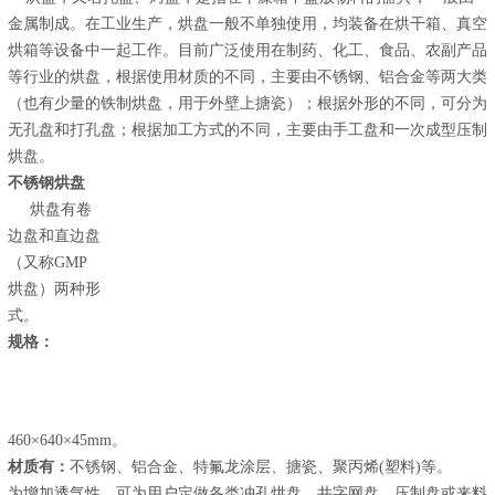
金属制成。在工业生产，烘盘一般不单独使用，均装备在烘干箱、真空
烘箱等设备中一起工作。目前广泛使用在制药、化工、食品、农副产品
等行业的烘盘，根据使用材质的不同，主要由不锈钢、铝合金等两大类
（也有少量的铁制烘盘，用于外壁上搪瓷）；根据外形的不同，可分为
无孔盘和打孔盘；根据加工方式的不同，主要由手工盘和一次成型压制
烘盘。
不锈钢烘盘
烘盘有卷
边盘和直边盘
（又称GMP
烘盘）两种形
式。
规格：
460×640×45mm。
材质有：
不锈钢、铝合金、特氟龙涂层、搪瓷、聚丙烯(塑料)等。
为增加透气性，可为用户定做各类冲孔烘盘、井字网盘，压制盘或来料