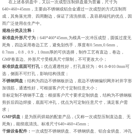
在上述各烘盘中，又以一次成型压制烘盘最为普遍，尺寸为
640×460×45mm，主要由不锈钢或铝合金通过一次成型的方式压制而
成，其角落光滑、四周翻边，保证了清洗彻底，及容易端托的优点，因
而广泛使用在生产中。
规格分类及注释：
标准盘外形尺寸为：
640*460*45mm,为模具一次冲压成型，圆弧过度无
死角，四边采用卷边工艺，避免划伤手，厚度有0.5mm,0.6mm，
0.7mm，0.8，0.9，1.0mm厚的可供选择，制作工艺有直边，卷边，
GMP卷直边。外形尺寸受模具尺寸限制，不可更改大小；
标准烘盘底面可打孔：
优点通透性好，打孔直径为：Φ1.0-Φ10.0mm可
选，侧面不可打孔，影响结构强度；
不锈钢网盘：
结构为四边不锈钢板折边，底边不锈钢编织网并衬井字形
加强筋，通透性好，可根据客户尺寸定制任意大小；
非标定制不锈钢手工盘：根据客户尺寸要求定制烘盘，结构为不锈钢板
剪折后四边焊接，底面可冲孔，优点为可定制任意尺寸，满足客户需
求；
GMP烘盘：
是为医药烘箱的配套产品，(又称一次成型压制直边盘、无
死角)，能彻底清洗。标准尺寸640×460×45mm；
干燥设备配件：
一次成型不锈钢烘盘、不锈钢烘盘、铝合金烘盘、冲孔