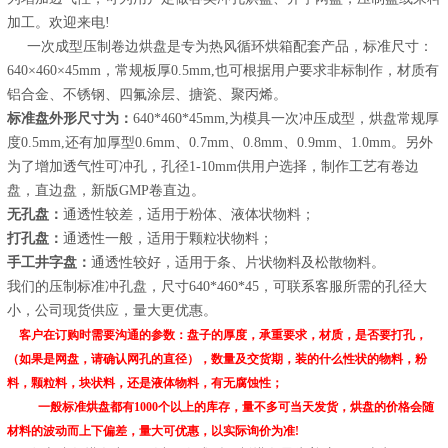
加工。欢迎来电!
一次成型压制卷边烘盘是专为热风循环烘箱配套产品，标准尺寸：
640×460×45mm，常规板厚0.5mm,也可根据用户要求非标制作，材质有
铝合金、不锈钢、四氟涂层、搪瓷、聚丙烯。
标准盘外形尺寸为：
640*460*45mm,为模具一次冲压成型，烘盘常规厚
度0.5mm,还有加厚型0.6mm、0.7mm、0.8mm、0.9mm、1.0mm。另外
为了增加透气性可冲孔，孔径1-10mm供用户选择，制作工艺有卷边
盘，直边盘，新版GMP卷直边。
无孔盘：
通透性较差，适用于粉体、液体状物料；
打孔盘：
通透性一般，适用于颗粒状物料；
手工井字盘：
通透性较好，适用于条、片状物料及松散物料。
我们的压制标准冲孔盘，尺寸640*460*45，可联系客服所需的孔径大
小，公司现货供应，量大更优惠。
客户在订购时需要沟通的参数：盘子的厚度，承重要求，材质，是否要打孔，
（如果是网盘，请确认网孔的直径），数量及交货期，装的什么性状的物料，粉
料，颗粒料，块状料，还是液体物料，有无腐蚀性；
一般标准烘盘都有
1000
个以上的库存，量不多可当天发货，烘盘的价格会随
材料的波动而上下偏差，量大可优惠，以实际询价为准!